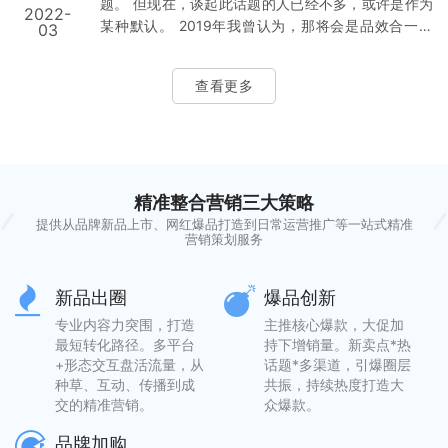
题。 但现在，谈起此话题的人已经不多，或许是作为
2022-
销售额腰斩的、逆势增长的、幡然醒悟的。和大家分
某种默认。 2019年我曾认为，那将会是品效合一元
03
享下，创业者该如何应对？（PS：如果你是电商品
年，当年下沉市场已经完全渗透，内容种草开始流
牌，目前遇到困难，都可以找我，力所能及提供营销
行，直播卖货正在爆发。 以前讲的“效”更多是效果广
建议） 本文目录： 一、回…
查看更多
告转化，但接下来可能是直接卖货了，所以基于新逻
辑的品效合一，将要成为现实。 得益于社交内容平台
的进化，在很多最新案例中，品效合一已经是事实，
甚至是常态。 仍需更进一步，成为行业共识，这需要
相对清晰的策略框架。 接下来抛砖引玉，从品牌策略
精准整合营销三大策略
视角，在品效合一的目标下，…
提供从品牌新品上市、网红爆品打造到日常运营推广等一站式精准
营销策划服务
新品出圈
爆品创新
专业内容力突围，打造
主推核心爆款，大促加
最短转化路径。多平台
持下增销量。新卖点*热
+形态交互盘活流量，从
话题*多渠道，引爆圈层
种草、互动、传播到成
共振，持续热度打造大
交的精准营销。
众爆款。
品牌加购