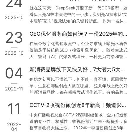
24
就在这两天，DeepSeek开源了新一代OCR模型，这
看似只是AI技术演进中的一小步，实则是AI搜索从“文
2025-10
本理解”迈向“视觉认知”的关键转折点。 作为一名从搜
索时代一路走到AI时代的GEO从业者，我深切感受到
23
GEO优化服务商如何选？一份2025年的避坑指南
这次技术释放的信号：一个全新的竞争维度正在被打
开，未来，包含文字信息的各种视觉内容都会成为AI
在当今数字化营销浪潮中，企业寻求线上曝光不再仅
可能引用的信源。 重新理解DeepSeek-OCR的技术突
仅满足于传统的SEO（搜索引擎优化）。随着生成式
2025-10
破 OCR技术相信很多人都不陌生，像微信这些常用的
人工智能（AI）的爆发式增长，一种更为前沿和智能
软件中早已应用了该技术，这让软件可以直接识别图
的技术——生成式引擎优化（GEO），正成为企业抢
片中的文字。DeepSeek-OCR的工作原…
04
新消费品牌线下又快又好，7大潜力5大逻辑是什么？
占下一代流量入口的关键。面对市场上众多的服务
商，许多企业主不禁要问：GEO优化服务商哪家
创始之初可以不懂线下，但不能一直不懂。原因很简
好？ 选择的标准究竟是什么？今天，我们就从多个维
单，生意在哪里创始人就在哪里。 这几年线上做的好
2022-11
度进行深入剖析，并为大家介绍在业内备受瞩目的服
的新消费品牌，都在积极尝试运作线下。有的品牌异
务商——酷推客。 一、何为GEO？为何它成为企业营
军突起，越做越好，而有的曾经TOP级品牌越增长越
销新标配？ 在讨论服务商之前，我们首先要明确GEO
11
CCTV-2收视份额创近8年新高！频道影响力大幅提升
乏力，甚至倒退，除了老板战略决策的一些失误，还
的核心价值。GEO不同于传统…
有核心原因是：对于线下重视程度的不一。 越来越多
中央广播电视总台CCTV-2深耕财经领域，全力打造频
的品牌和我沟通，都会涉及到线下。 这次，结合之前
道的专业性、权威性，收视份额近年来不断提升，多
2022-
与宠物TOP品牌“阿飞和巴弟”创始人刘金星，北京水天
档节目收视大幅上涨。 2022年一季度份额创近8年新
04
宫科贸公司CEO林思然的交流，以及儿童零辅食品牌