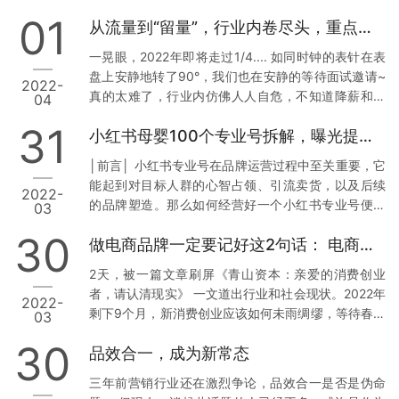
高 最高达2.30% 从历史年均收视份额看，CCTV-2频
“米小芽”创始人肖波的线上沙龙核心内容：做线下的几
01
从流量到“留量”，行业内卷尽头，重点竟是“整合营销”？
道收视份额在2021年达到0.90%，为2015年以来年收
个好处，以及做好线下…
视份额最高；2022年一季度累计收视份额达到
一晃眼，2022年即将走过1/4.... 如同时钟的表针在表
1.12%，创近8年来新高。 注：2022年的数据日期范围
盘上安静地转了90°，我们也在安静的等待面试邀请~
2022-
为2022年一季度 从月收视份额看，2021年10月起，
真的太难了，行业内仿佛人人自危，不知道降薪和裁
04
CCTV-2频道的收视率和收视份额均持续走高，从11月
员什么时候来到，只能看着每天脉脉上的消息胆战心
起月均收视份额连续5个…
31
小红书母婴100个专业号拆解，曝光提升30%
惊，祈祷公司支棱起来，扛过最冷的寒冬； 行业外的
人如同热锅上的蚂蚁，等待一份稳定的offer。 等待至
│前言│ 小红书专业号在品牌运营过程中至关重要，它
于，一打开抖音等社交软件，条条都是-- 互联网行业
能起到对目标人群的心智占领、引流卖货，以及后续
2022-
“不行”了 互联网行业到”头“了 互联网行业流量红利已
的品牌塑造。那么如何经营好一个小红书专业号便成
03
过，由流量转为”留量“。 讲到”留量“，就不得不提起必
为了品牌运营者头疼的问题。 今天就以母婴小红书专
备的营销！ 随着品牌营销市场内卷化趋…
30
做电商品牌一定要记好这2句话： 电商内容化+ 内容电商化
业号拆解为例，为品牌运营者分析本文10个小红书母
婴专业号的品牌调性形成、内容策划、运营技巧等
2天，被一篇文章刷屏《青山资本：亲爱的消费创业
等。建议各位收藏起来，遇到小红书运营问题，再翻
者，请认清现实》 一文道出行业和社会现状。2022年
2022-
出来阅读。 │目录│ 1.母婴品牌如何在小红书做心智占
剩下9个月，新消费创业应该如何未雨绸缪，等待春天
03
领？ 2.小红书10个母婴专业号TOP分析 3.最后总结与
带来呢？ 我一直和电商新锐品牌交流合作，对其中的
思考 01 │母婴品牌如何在小红书抢占心智│ 1、小红书
30
品效合一，成为新常态
内容感同身受，更有逆流而上的品牌，办法总比困难
专业…
多。创业者做好过冬打算，更要想好如何过冬？ 这一
三年前营销行业还在激烈争论，品效合一是否是伪命
篇，结合这段时间聊了20+个品牌：有工厂停工的、