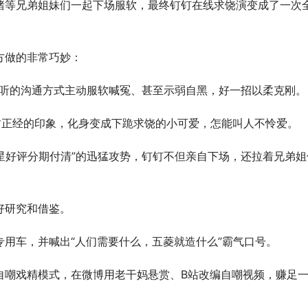
猪等兄弟姐妹们一起下场服软，最终钉钉在线求饶演变成了一次
方做的非常巧妙：
意听的沟通方式主动服软喊冤、甚至示弱自黑，好一招以柔克刚。
肃正经的印象，化身变成下跪求饶的小可爱，怎能叫人不怜爱。
星好评分期付清”的迅猛攻势，钉钉不但亲自下场，还拉着兄弟姐
好研究和借鉴。
用车，并喊出“人们需要什么，五菱就造什么”霸气口号。
自嘲戏精模式，在微博用老干妈悬赏、B站改编自嘲视频，赚足