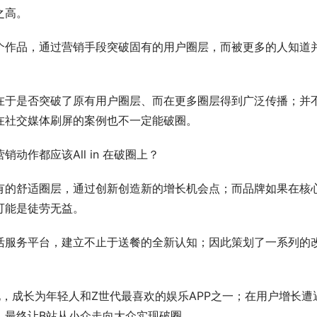
之高。
个作品，通过营销手段突破固有的用户圈层，而被更多的人知道
在于是否突破了原有用户圈层、而在更多圈层得到广泛传播；并
在社交媒体刷屏的案例也不一定能破圈。
作都应该All in 在破圈上？
有的舒适圈层，通过创新创造新的增长机会点；而品牌如果在核
可能是徒劳无益。
活服务平台，建立不止于送餐的全新认知；因此策划了一系列的
，成长为年轻人和Z世代最喜欢的娱乐APP之一；在用户增长遭
，最终让B站从小众走向大众实现破圈。