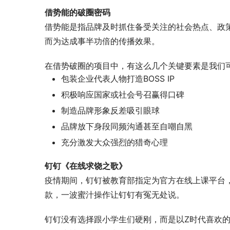
借势能的破圈密码
借势能是指品牌及时抓住备受关注的社会热点、政
而为达成事半功倍的传播效果。
在借势破圈的项目中，有这么几个关键要素是我们
包装企业代表人物打造BOSS IP
积极响应国家或社会号召赢得口碑
制造品牌形象反差吸引眼球
品牌放下身段同频沟通甚至自嘲自黑
充分激发大众强烈的猎奇心理
钉钉《在线求饶之歌》
疫情期间，钉钉被教育部指定为官方在线上课平台
款，一波蜜汁操作让钉钉有冤无处说。
钉钉没有选择跟小学生们硬刚，而是以Z时代喜欢