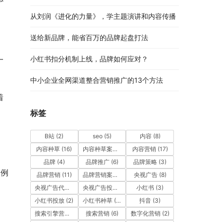
从刘润《进化的力量》，学主题演讲和内容传播
送给新品牌，能省百万的品牌起盘打法
一
小红书扣分机制上线，品牌如何应对？
中小企业全网渠道整合营销推广的13个方法
着
标签
，
B站
(2)
seo
(5)
内容
(8)
内容种草
(16)
内容种草案例
(9)
内容营销
(17)
品牌
(4)
品牌推广
(6)
品牌策略
(3)
案例
品牌营销
(11)
品牌营销案例
(4)
央视广告
(8)
央视广告代理公司
(3)
央视广告投放
(7)
小红书
(3)
小红书投放
(2)
小红书种草
(12)
抖音
(3)
搜索引擎营销
(5)
搜索营销
(6)
数字化营销
(2)