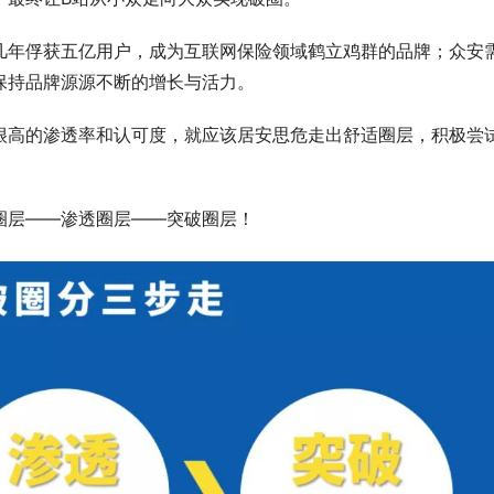
几年俘获五亿用户，成为互联网保险领域鹤立鸡群的品牌；众安
保持品牌源源不断的增长与活力。
很高的渗透率和认可度，就应该居安思危走出舒适圈层，积极尝
圈层——渗透圈层——突破圈层！