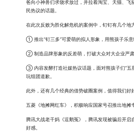
爸向小神兽们求饶求放过，并拉着淘宝、天猫、飞
民热议的话题。
在此次反败为胜化解危机的案例中，钉钉有几个地
① 推出“钉三多”可爱萌的拟人形象，用熊孩子乐
② 制造品牌形象的反差萌，打破大众对大企业严
③ 内容发酵打造社媒热议话题，面对熊孩子们“五
玩组团道歉。
此外，还有几个经典的借势破圈案例，值得我们好
五菱《地摊网红车》，积极响应国家号召推出地摊专
腾讯大战老干妈《逗鹅冤》，腾讯发现被骗后开启
好感。