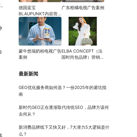
景。
德国蓝宝
广东柑橘电视广告案例
BLAUPUNKT内容营
销案例
种
会
蒙牛悠瑞奶粉电视广告
ELBA CONCEPT（法
案例
国时尚包品牌）营销案
例
最新新闻
GEO优化服务商如何选？一份2025年的避坑指
南
新时代GEO正在逐渐取代传统SEO，品牌方该何
去何从？
新消费品牌线下又快又好，7大潜力5大逻辑是什
么？
感