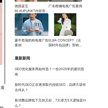
德国蓝宝
广东柑橘电视广告案例
BLAUPUNKT内容营
销案例
蒙牛悠瑞奶粉电视广告
ELBA CONCEPT（法
案例
国时尚包品牌）营销案
例
最新新闻
GEO优化服务商如何选？一份2025年的避坑指
南
新时代GEO正在逐渐取代传统SEO，品牌方该何
查看
去何从？
新消费品牌线下又快又好，7大潜力5大逻辑是什
么？
种