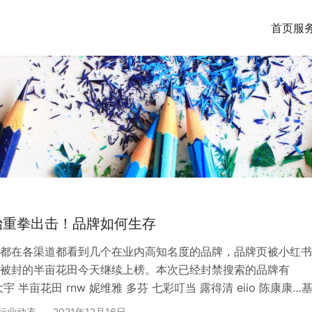
首页
服
治重拳出击！品牌如何生存
都在各渠道都看到几个在业内高知名度的品牌，品牌页被小红书
被封的半亩花田今天继续上榜。本次已经封禁搜索的品牌有
b 大宇 半亩花田 rnw 妮维雅 多芬 七彩叮当 露得清 eiio 陈康康…
目中的KA品牌，有点杀鸡儆猴那味了。 这些品牌都做了啥被封
行业动态
2021年12月16日