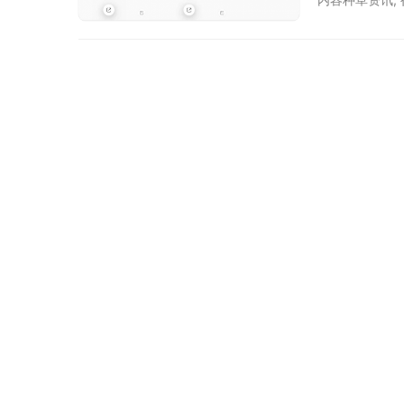
也是给大家再
真的，不遵循
专项，治理范