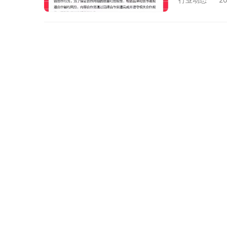
扣两分，且每
发警告 第一
「销售」触达